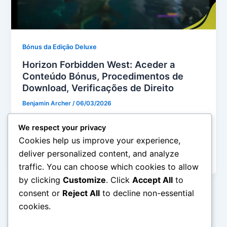
Bónus da Edição Deluxe
Horizon Forbidden West: Aceder a
Conteúdo Bónus, Procedimentos de
Download, Verificações de Direito
Benjamin Archer
/
06/03/2026
Horizon Forbidden West oferece aos jogadores
We respect your privacy
conteúdo adicional emocionante, especialmente
Cookies help us improve your experience,
para aqueles que adquiriram a Edição Deluxe ou pré-
deliver personalized content, and analyze
encomendaram o
traffic. You can choose which cookies to allow
by clicking
Customize
. Click
Accept All
to
consent or
Reject All
to decline non-essential
cookies.
1
2
…
5
Next
→